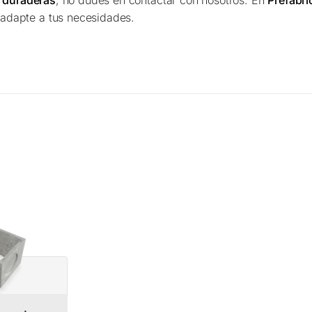
y duraderas
, no dudes en contactar con nosotros. En
Prefabr
 adapte a tus necesidades.