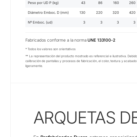
Peso por UD P (kg)
43
86
160
260
Diámetro Emboc. D (mm)
130
220
320
420
Nº Emboc. (ud)
3
3
3
3
Fabricados conforme a la norma
UNE 133100-2
* Todos los valores son orientativos
** La representación del producto mostrado es referencial e ilustrativa. Debido
calibración de pantallas y procesos de fabricación, el color, textura y acabad
ligeramente.
ARQUETAS D