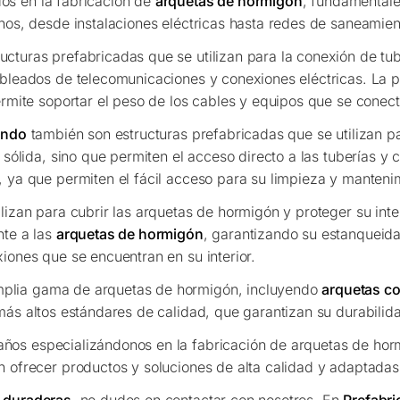
os en la fabricación de
arquetas de hormigón
, fundamentales
nos, desde instalaciones eléctricas hasta redes de saneamien
ucturas prefabricadas que se utilizan para la conexión de tub
bleados de telecomunicaciones y conexiones eléctricas. La pr
rmite soportar el peso de los cables y equipos que se conect
ondo
también son estructuras prefabricadas que se utilizan pa
 sólida, sino que permiten el acceso directo a las tuberías y 
 ya que permiten el fácil acceso para su limpieza y manteni
izan para cubrir las arquetas de hormigón y proteger su inte
nte a las
arquetas de hormigón
, garantizando su estanqueid
iones que se encuentran en su interior.
plia gama de arquetas de hormigón, incluyendo
arquetas co
más altos estándares de calidad, que garantizan su durabilid
os especializándonos en la fabricación de arquetas de horm
n ofrecer productos y soluciones de alta calidad y adaptada