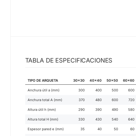
TABLA DE ESPECIFICACIONES
TIPO DE ARQUETA
30x30
40x40
50x50
60x60
Anchura útil a (mm)
300
400
500
600
Anchura total A (mm)
370
480
600
720
Altura útil h (mm)
290
390
490
580
Altura total H (mm)
330
430
540
640
Espesor pared e (mm)
35
40
50
60