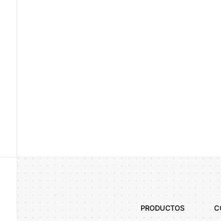
legal-acceptance
Al enviar este formulario confirmo que he leído y acepto la
Polític
Enviar
Alternative:
PRODUCTOS
C