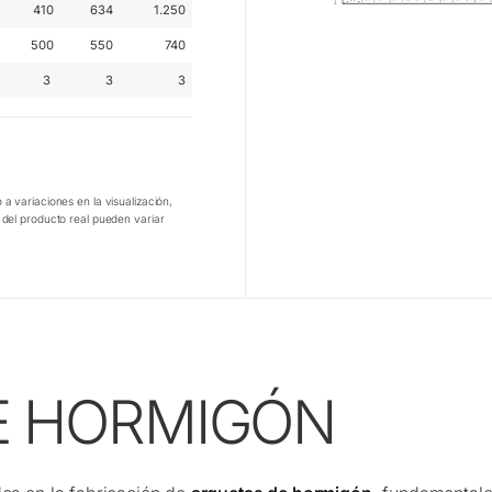
410
634
1.250
500
550
740
3
3
3
 a variaciones en la visualización,
o del producto real pueden variar
E HORMIGÓN