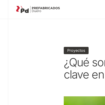
Proyectos
¿Qué so
clave en
3 min
19-02-2025