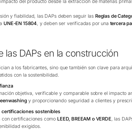
impacto del producto desde la extracción de materias primas 
isión y fiabilidad, las DAPs deben seguir las
Reglas de Categ
ma
UNE-EN 15804
, y deben ser verificadas por una
tercera p
e las DAPs en la construcción
cian a los fabricantes, sino que también son clave para arqui
idos con la sostenibilidad.
fianza
ación objetiva, verificable y comparable sobre el impacto a
reenwashing
y proporcionando seguridad a clientes y prescri
 certificaciones sostenibles
s con certificaciones como
LEED, BREEAM o VERDE
, las DAP
enibilidad exigidos.