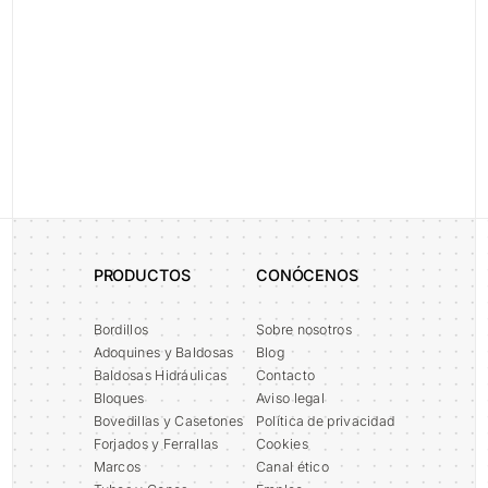
normativo. Configura soluciones podotáctiles
avanzadas sin comprometer la estética ni el
acabado premium del entorno urbano.
PRODUCTOS
CONÓCENOS
Bordillos
Sobre nosotros
Adoquines y Baldosas
Blog
Baldosas Hidráulicas
Contacto
Bloques
Aviso legal
Bovedillas y Casetones
Política de privacidad
Forjados y Ferrallas
Cookies
Marcos
Canal ético