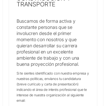
TRANSPORTE
AM
C
CA
Buscamos de forma activa y
CA
constante personas que se
GA
involucren desde el primer
N
momento con nosotros y que
QU
quieran desarrollar su carrera
Q
profesional en un excelente
PA
ambiente de trabajo y con una
IN
buena proyección profesional.
IN
E
Si te sientes identificado con nuestra empresa y
B
nuestras políticas, envíanos tu candidatura
C
(breve currículo y carta de presentación)
indicando el área de interés profesional que te
interese de nuestra organización al siguiente
email: