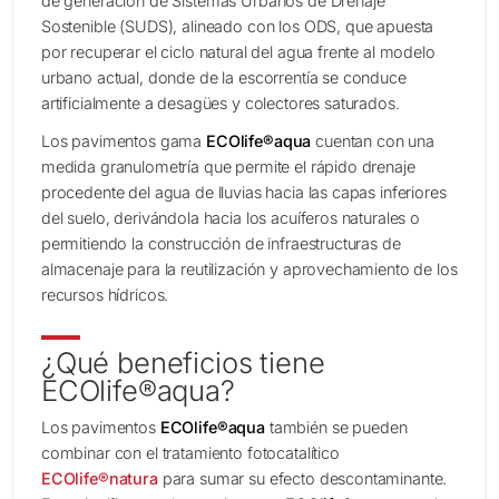
de generación de Sistemas Urbanos de Drenaje
Sostenible (SUDS), alineado con los ODS, que apuesta
por recuperar el ciclo natural del agua frente al modelo
urbano actual, donde de la escorrentía se conduce
artificialmente a desagües y colectores saturados.
Los pavimentos gama
ECOlife®aqua
cuentan con una
medida granulometría que permite el rápido drenaje
procedente del agua de lluvias hacia las capas inferiores
del suelo, derivándola hacia los acuíferos naturales o
permitiendo la construcción de infraestructuras de
almacenaje para la reutilización y aprovechamiento de los
recursos hídricos.
¿Qué beneficios tiene
ECOlife®aqua?
Los pavimentos
ECOlife®aqua
también se pueden
combinar con el tratamiento fotocatalítico
ECOlife®natura
para sumar su efecto descontaminante.