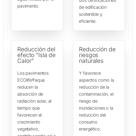
dos certificaciones
pavimento.
de edificación
sostenible y
eficiente.
Reducción del
Reducción de
efecto ”Isla de
riesgos
Calor”
naturales
Los pavimentos
Y favorece
ECOlife®aqua
aspectos como la
reducen la
reducción de la
absorción de
contaminación, el
radiación solar, al
riesgo de
tiempo que
inundaciones o la
favorecen el
reducción del
crecimiento
consumo
vegetativo,
energético.
contribuyendo así a