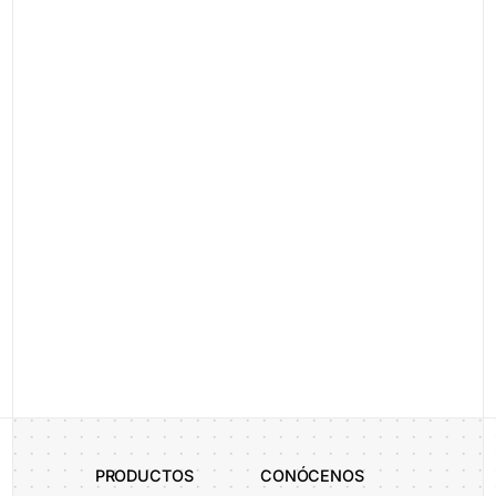
legal-acceptance
Al enviar este formulario confirmo que he leído y acepto la
Política de Privacidad
Enviar
Alternative:
PRODUCTOS
CONÓCENOS