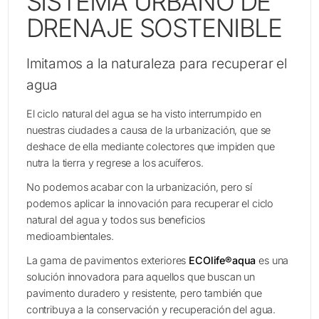
SISTEMA URBANO DE
AM
DRENAJE SOSTENIBLE
C
CA
Imitamos a la naturaleza para recuperar el
CA
agua
GA
N
El ciclo natural del agua se ha visto interrumpido en
QU
nuestras ciudades a causa de la urbanización, que se
Q
deshace de ella mediante colectores que impiden que
nutra la tierra y regrese a los acuíferos.
PA
IN
No podemos acabar con la urbanización, pero sí
IN
podemos aplicar la innovación para recuperar el ciclo
E
natural del agua y todos sus beneficios
B
medioambientales.
C
La gama de pavimentos exteriores
ECOlife®aqua
es una
solución innovadora para aquellos que buscan un
pavimento duradero y resistente, pero también que
contribuya a la conservación y recuperación del agua.