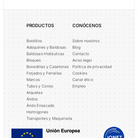
Enviar
Alternative:
PRODUCTOS
CONÓCENOS
Bordillos
Sobre nosotros
Adoquines y Baldosas
Blog
Baldosas Hidráulicas
Contacto
Bloques
Aviso legal
Bovedillas y Casetones
Política de privacidad
Forjados y Ferrallas
Cookies
Marcos
Canal ético
Tubos y Conos
Empleo
Arquetas
Áridos
Árido Ensacado
Hormigones
Transportes y Maquinaria