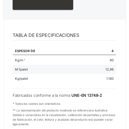
TABLA DE ESPECIFICACIONES
ESPESOR (H)
4
Kg/m
90
2
M
/palet
12,96
2
Kg/palet
1.180
Fabricados conforme a la norma
UNE-EN 13748-2
* Todos los valores son orientativos
** La representación del producto mostrado es referencial e ilustrativa.
Debido a variaciones en la visualización, calibración de pantallas y procesos
de fabricación, el color, textura y acabado del producto real pueden variar
ligeramente.