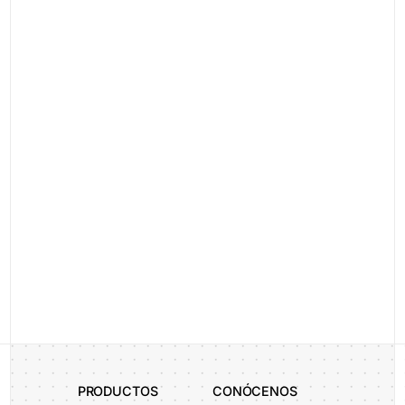
legal-acceptance
Al enviar este formulario confirmo que he leído y acepto la
Política de Privacidad
Enviar
Alternative:
PRODUCTOS
CONÓCENOS