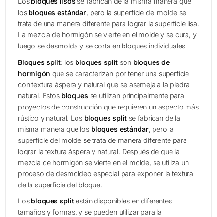
Los
bloques lisos
se fabrican de la misma manera que
los
bloques estándar
, pero la superficie del molde se
trata de una manera diferente para lograr la superficie lisa.
La mezcla de hormigón se vierte en el molde y se cura, y
luego se desmolda y se corta en bloques individuales.
Bloques split
: los
bloques split
son
bloques de
hormigón
que se caracterizan por tener una superficie
con textura áspera y natural que se asemeja a la piedra
natural. Estos
bloques
se utilizan principalmente para
proyectos de construcción que requieren un aspecto más
rústico y natural. Los
bloques split
se fabrican de la
misma manera que los
bloques estándar
, pero la
superficie del molde se trata de manera diferente para
lograr la textura áspera y natural. Después de que la
mezcla de hormigón se vierte en el molde, se utiliza un
proceso de desmoldeo especial para exponer la textura
de la superficie del bloque.
Los
bloques split
están disponibles en diferentes
tamaños y formas, y se pueden utilizar para la