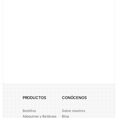
legal-acceptance
Al enviar este formulario confirmo que he leído y acepto la
Política de Privacidad
Enviar
Alternative:
PRODUCTOS
CONÓCENOS
Bordillos
Sobre nosotros
Adoquines y Baldosas
Blog