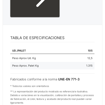
TABLA DE ESPECIFICACIONES
UD./PALET
105
Peso Aprox Ud. Kg
12,5
Peso Aprox. Palet Kg
1.315
Fabricados conforme a la norma
UNE-EN 771-3
* Todos los valores son orientativos
** La representación del producto mostrado es referencial e ilustrativa.
Debido a variaciones en la visualización, calibración de pantallas y procesos
de fabricación, el color, textura y acabado del producto real pueden variar
ligeramente.