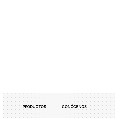
legal-acceptance
Al enviar este formulario confirmo que he leído y acepto la
Política de Privacidad
Enviar
Alternative:
PRODUCTOS
CONÓCENOS