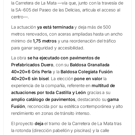
la Carretera de La Mata —vía que, junto con la travesía de
la SA-605 del Paseo de las Delicias, articula el acceso al
centro—.
La actuación
ya está terminada
y deja más de 500
metros renovados, con aceras ampliadas hasta un ancho
mínimo de
1,75 metros
y una reordenación del tráfico
para ganar seguridad y accesibilidad.
La obra
se ha ejecutado con pavimentos de
Prefabricados Duero
, con su
Baldosa Granallada
40×20×6 Gris Perla
y la
Baldosa Colegiata Fusión
40×20×6 sin bisel
. La elección
pone en valor
la
experiencia de la compañía, referente en
multitud de
actuaciones por toda Castilla y León
gracias a su
amplio catálogo de pavimentos
, destacando su
gama
Fusión
, reconocida por su estética contemporánea y alto
rendimiento en zonas de tránsito intenso.
El proyecto
deja
el tramo de la Carretera de La Mata tras
la rotonda (dirección pabellón y piscinas) y la calle