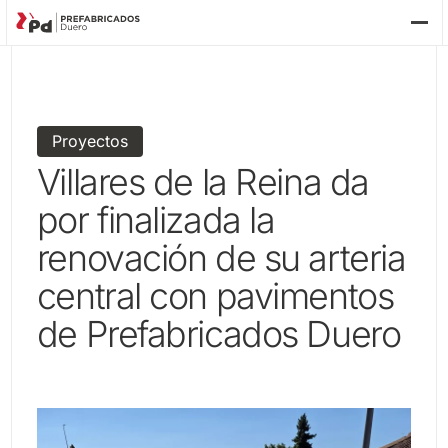
P
Proyectos
Villares de la Reina da
por finalizada la
renovación de su arteria
central con pavimentos
de Prefabricados Duero
3 minutes
10-09-2025
EC
FU