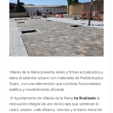
AM
C
CA
CA
GA
N
QU
Q
PA
IN
IN
Villares de la Reina presenta redes y firmes actualizados y
E
eleva el estándar urbano con materiales de Prefabricados
B
Duero, con una intervención que combina funcionalidad,
C
estética y mantenimiento eficiente.
El Ayuntamiento de Villares de la Reina
ha finalizado
la
renovación integral de uno de los ejes que vertebran el
casco urbano: calle Alberca, rotonda y el tramo inicial de