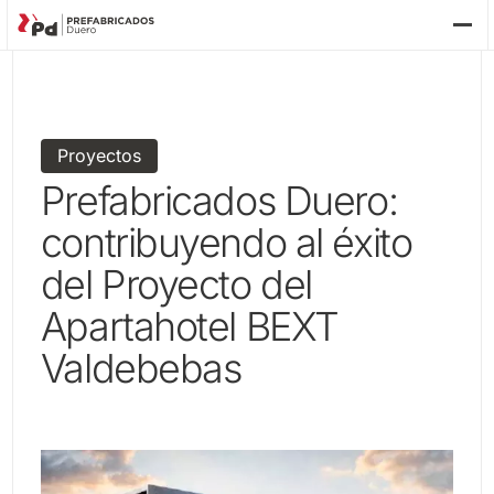
P
Proyectos
Prefabricados Duero:
contribuyendo al éxito
del Proyecto del
Apartahotel BEXT
Valdebebas
2 minutes
26-02-2024
EC
FU