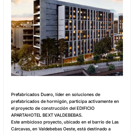
AM
C
CA
CA
GA
N
QU
Q
PA
IN
IN
E
Prefabricados Duero, líder en soluciones de
B
prefabricados de hormigón, participa activamente en
C
el proyecto de construcción del EDIFICIO
APARTAHOTEL BEXT VALDEBEBAS.
Este ambicioso proyecto, ubicado en el barrio de Las
Cárcavas, en Valdebebas Oeste, está destinado a