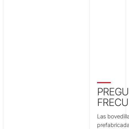
Zamora
PREGU
FRECU
Las bovedill
prefabricadas