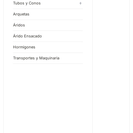
Tubos y Conos
Tubos de Hormigón en Masa
Arquetas
Tubos de Hormigón Armado
Áridos
Árido Ensacado
Hormigones
Transportes y Maquinaria
Zamo