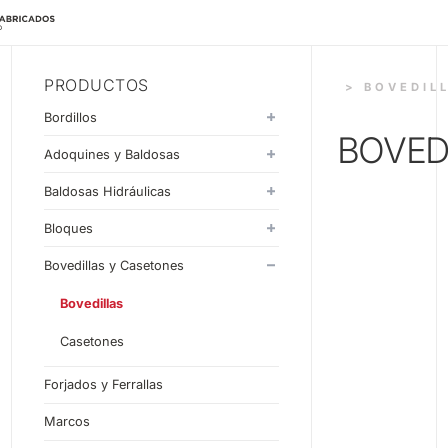
PRODUCTOS
> BOVEDIL
Bordillos
BOVED
Monocapa
Adoquines y Baldosas
Doblecapa
Adoquines
Baldosas Hidráulicas
Baldosas
20x20
Bloques
30x30
Estándar
Bovedillas y Casetones
33x33
Liso
Bovedillas
40x40
Split
Casetones
60x40
Piezas Especiales
Forjados y Ferrallas
Zamo
Marcos