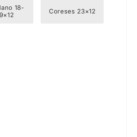
lano 18-
Coreses 23×12
-9×12