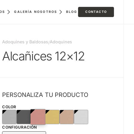
GALERÍA
BLOG
CONTACTO
OS
NOSOTROS
Adoquines y Baldosas
Adoquines
/
Alcañices 12×12
PERSONALIZA TU PRODUCTO
COLOR
CONFIGURACIÓN