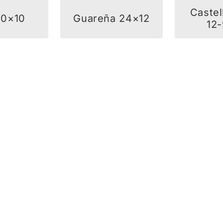
Castel
20×10
Guareña 24×12
12