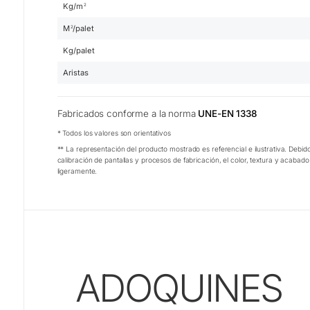
Kg/m
2
M
/palet
2
Kg/palet
Aristas
Fabricados conforme a la norma
UNE-EN 1338
* Todos los valores son orientativos
** La representación del producto mostrado es referencial e ilustrativa. Debido
calibración de pantallas y procesos de fabricación, el color, textura y acabad
ligeramente.
ADOQUINES