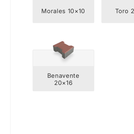
Morales 10×10
Toro 
Benavente
20×16