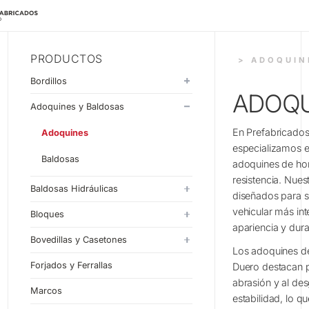
PRODUCTOS
> ADOQUIN
Bordillos
ADOQU
Monocapa
Adoquines y Baldosas
Doblecapa
En Prefabricado
Adoquines
especializamos e
Baldosas
adoquines de hor
resistencia. Nues
Baldosas Hidráulicas
diseñados para so
vehicular más in
20x20
Bloques
apariencia y dura
30x30
Estándar
Bovedillas y Casetones
Los adoquines d
33x33
Liso
Bovedillas
Forjados y Ferrallas
Duero destacan po
abrasión y al de
40x40
Split
Casetones
Marcos
estabilidad, lo q