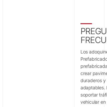
Bena
PREGU
FRECU
Los adoquin
Prefabricad
prefabricad
crear pavime
duraderos y
adaptables.
soportar tráf
vehicular en