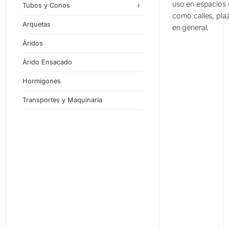
60x40
uso en espacios e
Piezas Especiales
Tubos y Conos
como calles, pla
Tubos de Hormigón en Masa
Arquetas
en general.
Tubos de Hormigón Armado
Áridos
Árido Ensacado
Hormigones
Transportes y Maquinaria
Mo