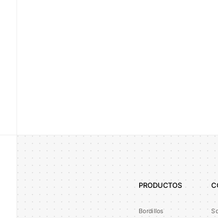
legal-acceptance
Al enviar este formulario confirmo que he leído y acepto la
Polític
Enviar
Alternative:
PRODUCTOS
C
Bordillos
So