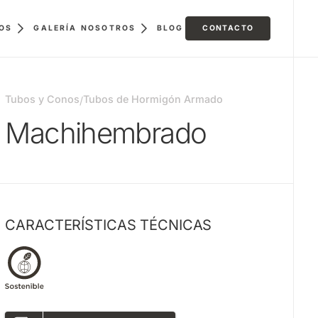
GALERÍA
BLOG
CONTACTO
OS
NOSOTROS
Tubos y Conos
Tubos de Hormigón Armado
/
Machihembrado
CARACTERÍSTICAS TÉCNICAS