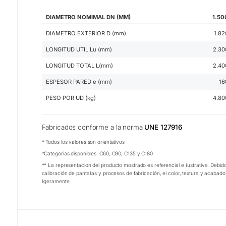
DIAMETRO NOMIMAL DN (MM)
1.50
DIAMETRO EXTERIOR D (mm)
1.82
LONGITUD UTIL Lu (mm)
2.30
LONGITUD TOTAL L(mm)
2.40
ESPESOR PARED e (mm)
16
PESO POR UD (kg)
4.80
Fabricados conforme a la norma
UNE 127916
* Todos los valores son orientativos
*Categorías disponibles: C60, C90, C135 y C180
** La representación del producto mostrado es referencial e ilustrativa. Debido
calibración de pantallas y procesos de fabricación, el color, textura y acabad
ligeramente.