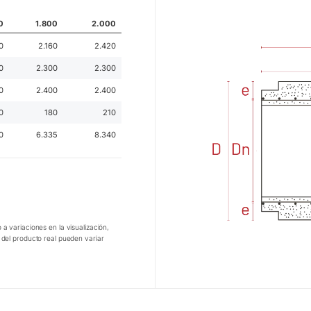
0
1.800
2.000
0
2.160
2.420
0
2.300
2.300
0
2.400
2.400
0
180
210
0
6.335
8.340
 a variaciones en la visualización,
o del producto real pueden variar