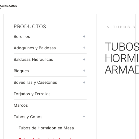
PRODUCTOS
> TUBOS Y
Bordillos
TUBOS
Monocapa
Adoquines y Baldosas
HORM
Doblecapa
Adoquines
Baldosas Hidráulicas
ARMA
Baldosas
20x20
Bloques
30x30
Estándar
Bovedillas y Casetones
33x33
Liso
Bovedillas
Forjados y Ferrallas
40x40
Split
Casetones
Marcos
60x40
Piezas Especiales
Tubos y Conos
Tubos de Hormigón en Masa