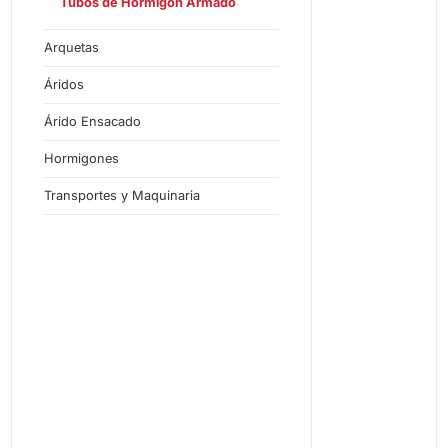
Tubos de Hormigón Armado
Arquetas
Áridos
Árido Ensacado
Hormigones
Transportes y Maquinaria
Mac