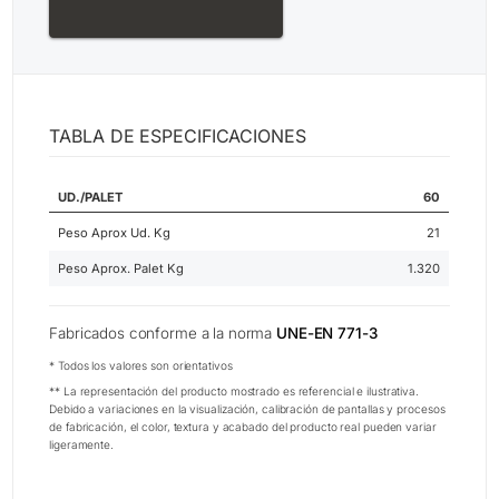
TABLA DE ESPECIFICACIONES
UD./PALET
60
Peso Aprox Ud. Kg
21
Peso Aprox. Palet Kg
1.320
Fabricados conforme a la norma
UNE-EN 771-3
* Todos los valores son orientativos
** La representación del producto mostrado es referencial e ilustrativa.
Debido a variaciones en la visualización, calibración de pantallas y procesos
de fabricación, el color, textura y acabado del producto real pueden variar
ligeramente.