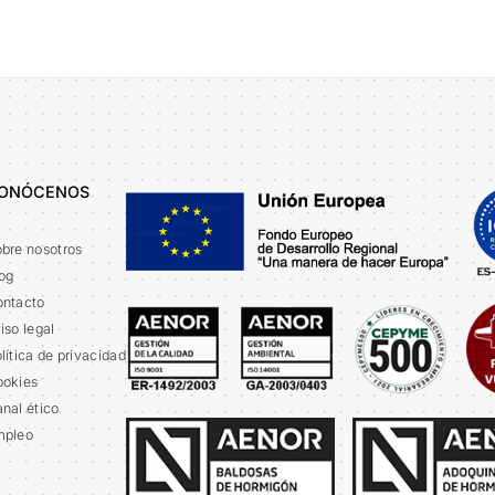
ONÓCENOS
bre nosotros
og
ntacto
iso legal
lítica de privacidad
okies
nal ético
mpleo