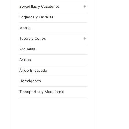
Bovedillas y Casetones
Bovedillas
Forjados y Ferrallas
Casetones
Marcos
Tubos y Conos
Tubos de Hormigón en Masa
Arquetas
Tubos de Hormigón Armado
Áridos
Árido Ensacado
Hormigones
Transportes y Maquinaria