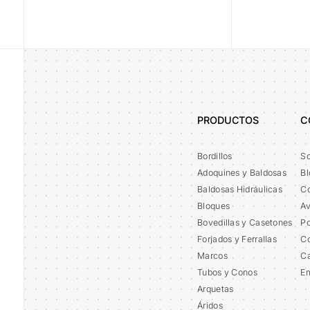
PRODUCTOS
C
Bordillos
So
Adoquines y Baldosas
Bl
Baldosas Hidráulicas
Co
Bloques
Av
Bovedillas y Casetones
Po
Forjados y Ferrallas
Co
Marcos
Ca
Tubos y Conos
E
Arquetas
Áridos