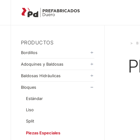
PRODUCTOS
> 
Bordillos
P
Monocapa
Adoquines y Baldosas
Doblecapa
Adoquines
Baldosas Hidráulicas
Baldosas
20x20
Bloques
30x30
Estándar
33x33
Liso
40x40
Split
60x40
Piezas Especiales