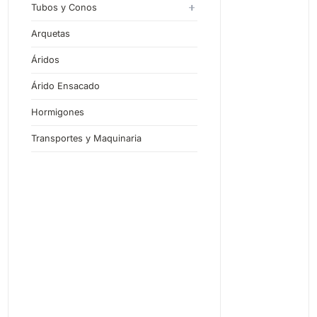
60x40
Piezas Especiales
Tubos y Conos
Tubos de Hormigón en Masa
Arquetas
Tubos de Hormigón Armado
Áridos
Árido Ensacado
Hormigones
Rec
Transportes y Maquinaria