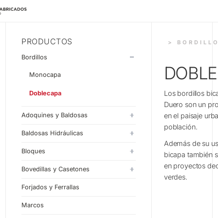
PRODUCTOS
> BORDILL
Bordillos
DOBLE
Monocapa
Los bordillos bi
Doblecapa
Duero son un prod
Adoquines y Baldosas
en el paisaje urb
población.
Adoquines
Baldosas Hidráulicas
Además de su uso 
Baldosas
20x20
Bloques
bicapa también so
en proyectos dec
30x30
Estándar
Bovedillas y Casetones
verdes.
33x33
Liso
Bovedillas
Forjados y Ferrallas
40x40
Split
Casetones
Marcos