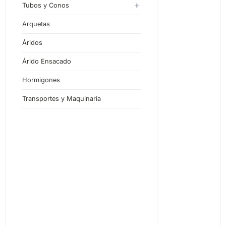
Tubos y Conos
Tubos de Hormigón en Masa
Arquetas
Tubos de Hormigón Armado
Áridos
Árido Ensacado
Hormigones
Transportes y Maquinaria
Zamo