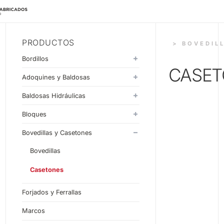
PRODUCTOS
> BOVEDIL
Bordillos
CASET
Monocapa
Adoquines y Baldosas
Doblecapa
Adoquines
Baldosas Hidráulicas
Baldosas
20x20
Bloques
30x30
Estándar
Bovedillas y Casetones
33x33
Liso
Bovedillas
40x40
Split
Casetones
60x40
Piezas Especiales
Forjados y Ferrallas
Zamo
Marcos