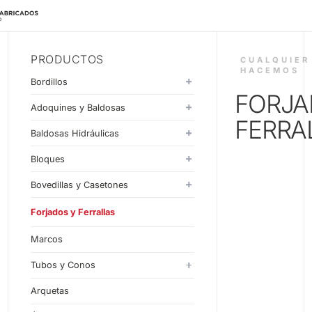
PRODUCTOS
CUALQUIER
HACEMOS
Bordillos
FORJA
Monocapa
Adoquines y Baldosas
FERRA
Doblecapa
Adoquines
Baldosas Hidráulicas
Baldosas
20x20
Bloques
30x30
Estándar
Bovedillas y Casetones
33x33
Liso
Bovedillas
Forjados y Ferrallas
40x40
Split
Casetones
Marcos
60x40
Piezas Especiales
Tubos y Conos
Forja
Tubos de Hormigón en Masa
Arquetas
Cualquie