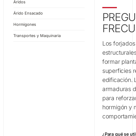
Tubos de Hormigón Armado
Áridos
PREGU
Árido Ensacado
FRECU
Hormigones
Transportes y Maquinaria
Los forjados
estructurales
formar plant
superficies r
edificación. 
armaduras d
para reforza
hormigón y 
comportamien
¿Para qué se uti